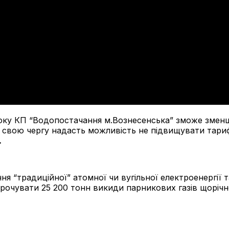
 року КП “Водопостачання м.Вознесенська” зможе зменш
що в свою чергу надасть можливість не підвищувати тар
.
я “традиційної” атомної чи вугільної електроенергії 
очувати 25 200 тонн викиди парникових газів щорічно