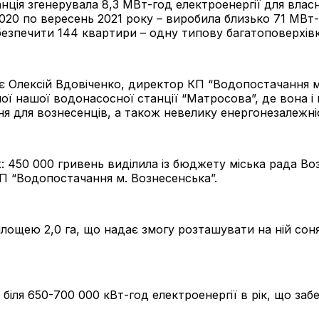
нція згенерувала 8,3 МВт-год електроенергії для вл
 2020 по вересень 2021 року – виробила близько 71 МВт
безпечити 144 квартири – одну типову багатоповерхівк
є Олексій Вдовіченко, директор КП “Водопостачання м.
ої нашої водонасосної станції “Матросова”, де вона і
я для вознесенців, а також невелику енергонезалежні
: 450 000 гривень виділила із бюджету міська рада Во
КП “Водопостачання м. Вознесенська”.
лощею 2,0 га, що надає змогу розташувати на ній соня
іля 650-700 000 кВт-год електроенергії в рік, що забез