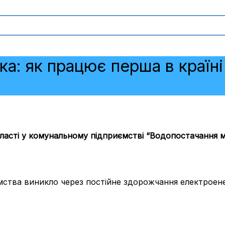
ька: як працює перша в країн
бласті у комунальному підприємстві “Водопостачання 
тва виникло через постійне здорожчання електроенерг