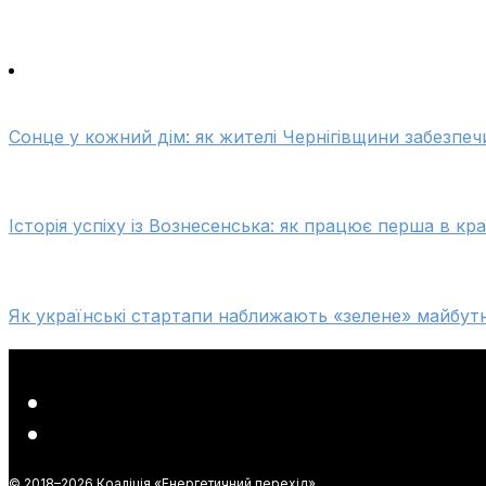
Сонце у кожний дім: як жителі Чернігівщини забезпеч
Історія успіху із Вознесенська: як працює перша в кр
Як українські стартапи наближають «зелене» майбут
© 2018–
2026 Коаліція «Енергетичний перехід»