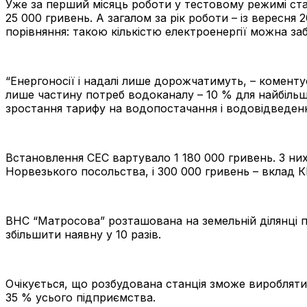
Уже за перший місяць роботи у тестовому режимі ста
25 000 гривень. А загалом за рік роботи – із вересня
порівняння: такою кількістю електроенергії можна за
“Енергоносії і надалі лише дорожчатимуть, – коменту
лише частину потреб водоканалу – 10 % для найбільш
зростання тарифу на водопостачання і водовідведенн
Встановлення СЕС вартувало 1 180 000 гривень. З них
Норвезького посольства, і 300 000 гривень – вклад 
ВНС “Матросова” розташована на земельній ділянці п
збільшити наявну у 10 разів.
Очікується, що розбудована станція зможе виробляти б
35 % усього підприємства.