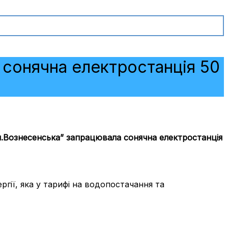
і сонячна електростанція 50
м.Вознесенська” запрацювала сонячна електростанція
ії, яка у тарифі на водопостачання та