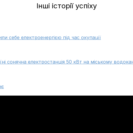
Iнші історiї успiху
или себе електроенергією під час окупації
аїні сонячна електростанція 50 кВт на міському водокан
нє