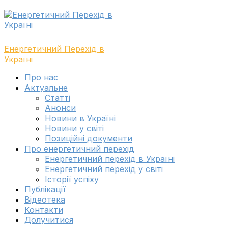
Skip
Skip
to
to
navigation
content
Енергетичний Перехід в
Україні
Toggle
Про нас
navigation
Актуальне
menu
Cтатті
Анонси
Новини в Україні
Новини у світі
Позиційні документи
Про енергетичний перехід
Енергетичний перехід в Україні
Енергетичний перехід у світі
Історії успіху
Публікації
Відеотека
Контакти
Долучитися