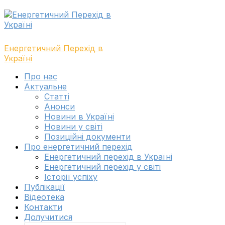
Skip
Skip
to
to
navigation
content
Енергетичний Перехід в
Україні
Toggle
Про нас
navigation
Актуальне
menu
Cтатті
Анонси
Новини в Україні
Новини у світі
Позиційні документи
Про енергетичний перехід
Енергетичний перехід в Україні
Енергетичний перехід у світі
Історії успіху
Публікації
Відеотека
Контакти
Долучитися