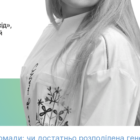
ромади: чи достатньо розподілена ген