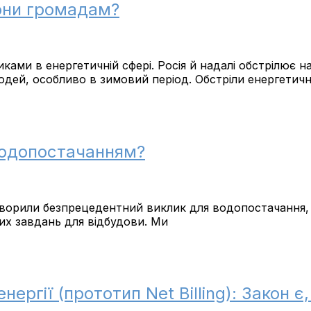
вони громадам?
ками в енергетичній сфері. Росія й надалі обстрілює н
дей, особливо в зимовий період. Обстріли енергетичн
водопостачанням?
створили безпрецедентний виклик для водопостачання,
их завдань для відбудови. Ми
ргії (прототип Net Billing): Закон є