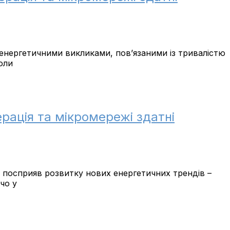
з енергетичними викликами, пов’язаними із тривалістю
оли
ерація та мікромережі здатні
в посприяв розвитку нових енергетичних трендів –
чо у