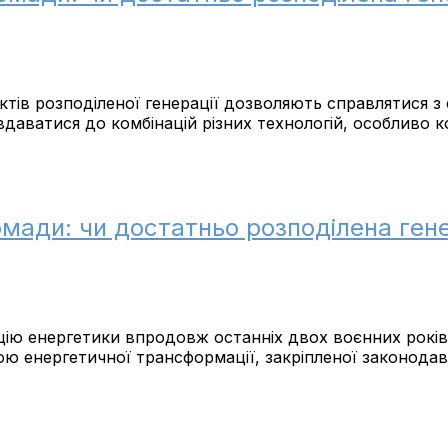
єктів розподіленої генерації дозволяють справлятися 
вдаватися до комбінацій різних технологій, особливо к
омади: чи достатньо розподілена ген
ацію енергетики впродовж останніх двох воєнних рокі
ою енергетичної трансформації, закріпленої законодав