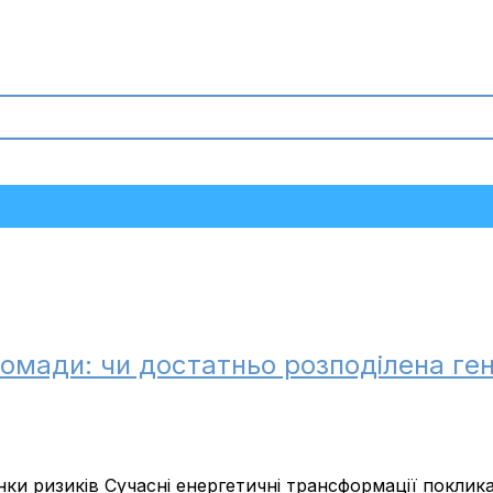
громади: чи достатньо розподілена ге
ки ризиків Сучасні енергетичні трансформації покликан