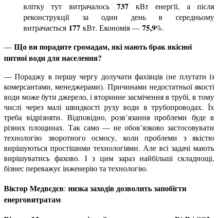
737
влітку тут витрачалось
кВт енергії, а після
реконструкції за один день в середньому
177
75,9
витрачається
кВт. Економія —
%.
Що ви порадите громадам, які мають брак якісної
—
питної води для населення?
— Пораджу в першу чергу долучати фахівців (не плутати із
комерсантами, менеджерами). Причинами недостатньої якості
води може бути джерело, і вторинне засмічення в трубі, в тому
числі через малі швидкості руху води в трубопроводах. Їх
треба відрізняти. Відповідно, розв’язання проблеми буде в
різних площинах. Так само — не обов’язково застосовувати
технологію зворотного осмосу, коли проблеми з якістю
вирішуються простішими технологіями. Але всі задачі мають
вирішуватись фахово. І з цим зараз найбільші складнощі,
бізнес переважує інженерію та технологію.
Віктор Медвєдєв
низка заходів дозволить запобігти
:
енерговитратам