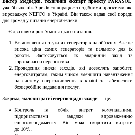
Віктор Медвєдєв, технічний експерт проєкту PARASOL
,
уже більше ніж 5 років співпрацює з подібними проєктами, які
впроваджує NEFCO в Україні. Він також надав свої поради
для громад у питанні енергобезпеки:
— Є два шляхи розв’язання цього питання:
Встановлення потужних генераторів на об’єктах. Але це
висока ціна самих генераторів та пального для їх
роботи. Застосовується як аварійний захід та
короткочасна перспектива.
Проведення низки заходів, які дозволять запобігти
енерговитратам, таким чином зменшити навантаження
на систему енергоживлення в країні та забезпечити
безперебійне надавання послуг.
маловитратні енергоощадні заходи
Зокрема,
— це:
Контроль та облік витрат комунальними
підприємствами завдяки впровадженню
енергоменеджменту. Він може скоротити витрати
10%
до
;