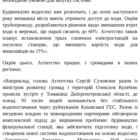
Будівництво водогону вже розпочато, і до осені наступного
року мешканці міста мають отримати доступ до води. Окрім
трубопроводу, розробляються рішення щодо зменшення втрат
води в мережах, що наразі сягають до 60%. Агентство також
планує встановлення трьох сонячних електростанцій на
насосних станціях, що зменшить вартість води для
миколаївців на 15%».
Окрім цього, Агентство працює з громадами в інших
регіонах.
«Наприклад, голова Агентства Сергій Сухомлин разом із
міністром розвитку громад і територій Олексієм Кулебою
провели зустріч у Томаківці Дніпропетровської області, де
понад 30 тисяч людей залишаються без стабільного
водопостачання через руйнування Каховської ГЕС. Разом із
місцевою владою та міжнародними партнерами обговорили
комплексний підхід до вирішення проблеми: будівництво
фільтрувальної станції, яка забезпечить підготовку води, і
створення нової системи водопостачання на основі водогону
«Запоріжжя – Томаківка – Марганець». Цей підхід