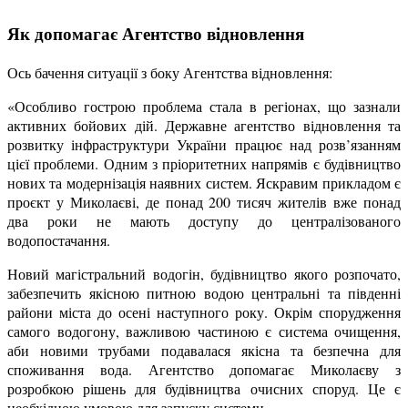
Як допомагає Агентство відновлення
Ось бачення ситуації з боку Агентства відновлення:
«Особливо гострою проблема стала в регіонах, що зазнали
активних бойових дій.
Державне агентство відновлення та
розвитку інфраструктури України працює над розв’язанням
цієї проблеми. Одним з пріоритетних напрямів є будівництво
нових та модернізація наявних систем. Яскравим прикладом є
проєкт у Миколаєві, де понад 200 тисяч жителів вже понад
два роки не мають доступу до централізованого
водопостачання.
Новий магістральний водогін, будівництво якого розпочато,
забезпечить якісною питною водою центральні та південні
райони міста до осені наступного року. Окрім спорудження
самого водогону, важливою частиною є система очищення,
аби новими трубами подавалася якісна та безпечна для
споживання вода. Агентство допомагає Миколаєву з
розробкою рішень для будівництва очисних споруд. Це є
необхідною умовою для запуску системи.