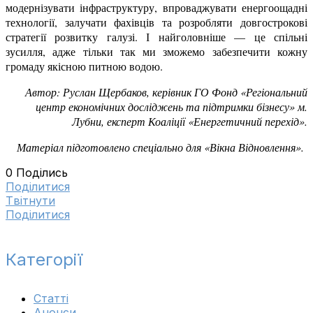
модернізувати інфраструктуру, впроваджувати енергоощадні
технології, залучати фахівців та розробляти довгострокові
стратегії розвитку галузі. І
найголовніше — це спільні
зусилля, адже тільки так ми зможемо забезпечити кожну
громаду якісною питною водою.
Автор: Руслан Щербаков, керівник ГО Фонд «Регіональний
центр економічних досліджень та підтримки бізнесу» м.
Лубни, експерт Коаліції «Енергетичний перехід».
Матеріал підготовлено
спеціально для «Вікна Відновлення».
0
Поділись
Поділитися
Tвітнути
Поділитися
Категорії
Cтатті
Анонси