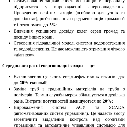
Стимулювання зацікавленості мешканців та персоналу
підприємств у впровадженні енергоощадження.
Проведення освітніх заходів (особливо для учнів та
дошкільнят), роз’яснювання серед мешканців громади й
3%
т.і. зекономить до
;
Вивчення успішного досвіду колег серед громад та
досвіду інших країн;
Створення гідравлічної моделі системи водопостачання
та водовідведення. Це дає можливість отримання чіткого
«діагнозу».
Середньовитратні енергоощадні заходи
— це:
Встановлення сучасних енергоефективних насосів: дає
20%
до
економії;
Заміна труб з традиційних матеріалів на труби з
полімерів. Термін служби мереж збільшується в декілька
20%
разів. Витрати потужностей зменшуються до
;
Впровадження систем АСУ та SCADA
(автоматизованих систем управління). Це надасть змогу
забезпечити віддалений контроль над об’єктами
управління та автоматичне управління системою для