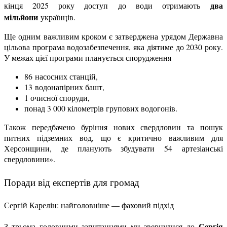
два
кінця 2025 року доступ до води отримають
мільйони
українців.
Ще одним важливим кроком є затверджена урядом Державна
цільова програма водозабезпечення, яка діятиме до 2030 року.
У межах цієї програми планується спорудження
86 насосних станцій,
13 водонапірних башт,
1 очисної споруди,
понад 3 000 кілометрів групових водогонів.
Також передбачено буріння нових свердловин та пошук
питних підземних вод, що є критично важливим для
Херсонщини, де планують збудувати 54 артезіанські
свердловини».
Поради від експертів для громад
Сергій Карелін: найголовніше — фаховий підхід
Сергія
З трьома головними запитаннями ми звернулися до