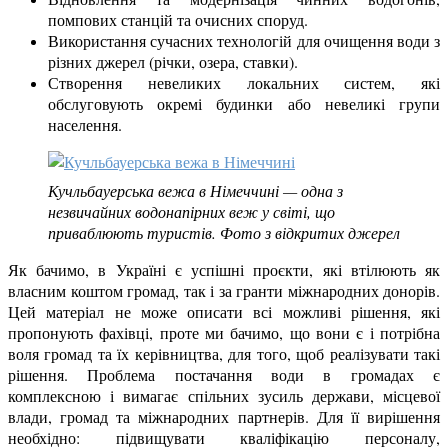
помпових станцій та очисних споруд.
Використання сучасних технологій для очищення води з
різних джерел (річки, озера, ставки).
Створення невеликих локальних систем, які
обслуговують окремі будинки або невеликі групи
населення.
Кучльбауерська вежа в Німеччині — одна з
незвичайних водонапірних веж у світі, що
приваблюють туристів. Фото з відкритих джерел
Як бачимо, в Україні є успішні проєкти, які втілюють як
власним коштом громад, так і за гранти міжнародних донорів.
Цей матеріал не може описати всі можливі рішення, які
пропонують фахівці, проте
ми бачимо, що вони є і потрібна
воля громад та їх керівництва, для того, щоб реалізувати такі
рішення.
Проблема постачання води в громадах є
комплексною і вимагає спільних зусиль держави, місцевої
влади, громад та міжнародних партнерів.
Для її вирішення
необхідно: підвищувати кваліфікацію персоналу,