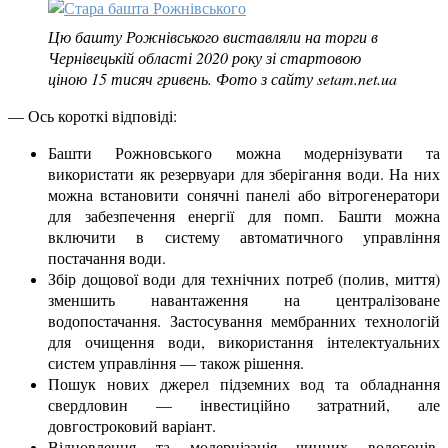
Цю башту Рожнівського виставляли на торги в
Чернівецькій області 2020 року зі стартовою
ціною 15 тисяч гривень. Фото з сайту setam.net.ua
— Ось короткі відповіді:
Башти Рожновського можна модернізувати та
використати як резервуари для зберігання води. На них
можна встановити сонячні панелі або вітрогенератори
для забезпечення енергії для помп. Башти можна
включити в систему автоматичного управління
постачання води.
Збір дощової води для технічних потреб (полив, миття)
зменшить навантаження на централізоване
водопостачання. Застосування мембранних технологій
для очищення води, використання інтелектуальних
систем управління — також рішення.
Пошук нових джерел підземних вод та обладнання
свердловин — інвестиційно затратний, але
довгостроковий варіант.
Відновлення та модернізація чинних водогонів,