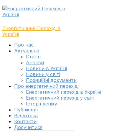
Skip
Skip
to
to
navigation
content
Енергетичний Перехід в
Україні
Toggle
Про нас
navigation
Актуальне
menu
Cтатті
Анонси
Новини в Україні
Новини у світі
Позиційні документи
Про енергетичний перехід
Енергетичний перехід в Україні
Енергетичний перехід у світі
Історії успіху
Публікації
Відеотека
Контакти
Долучитися