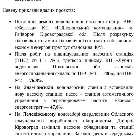
Наведу приклади вдалих проєктів:
Поточний ремонт водонапірної насосної станції ВНС
«Железка» КП «Гайворонський комунальник» м.
Гайворон Кіровоградської обл. Після розрахунку
гідравліки та заміни гідравлічної системи та обладнання
40%
економія енерговитрат тут становила
.
Після робіт на підвищувальних насосних станціях
(ПНС) №1 і №2 третього підйому КП «Лубни-
водоканал» Полтавської обл. економія
48%
енергоспоживання склала: по ПНС №1 —
, по ПНС
76,8
№2 —
%.
Знам’янській
На
водонасосній станції-2 встановили
нову насосну станцію: насос + станція автоматичного
управління з перетворювачем частоти. Економія
47,8
енерговитрат —
%.
Лелеківському
На
водозаборі свердловини Обласного
комунального виробничого підприємства Дніпро-
Кіровоград замінили насосне обладнання та станції
автоматичного управління. За один день в середньому