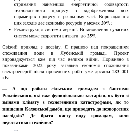
отримання найменшої енергетичної собівартості
технологічного процесу з відображенням всіх
параметрів процесу в реальному часі. Впровадження
20%
цих заходів дає економію ресурсів у межах
;
Реконструкція системи аерації. Встановлення сучасних
25%
систем може скоротити витрати до
.
Свіжий приклад з досвіду. Я працюю над покращенням
споживання води в Лубенській громаді. Проєкт
впроваджується вже під час великої війни. Порівняно з
показниками 2022 року загальна економія споживання
електроенергії після проведених робіт уже досягла 283 001
кВт.
А що робити сільським громадам з баштами
—
Рожнівського, які вже функціонально застаріли, як бути зі
змінами клімату з техногенними катастрофами, як то
знищення Каховської дамби, що приводять до незворотних
наслідків?
Де брати чисту воду громадам, коли
недостатньо і технічної?