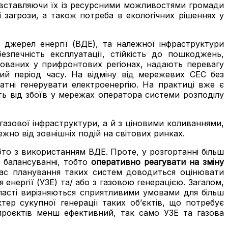
півставляючи їх із ресурсними можливостями громади
і загрози, а також потреба в екологічних рішеннях у
 джерел енергії (ВДЕ), та належної інфраструктури
езпечність експлуатації, стійкість до пошкоджень,
ашованих у прифронтових регіонах, надають перевагу
ий період часу. На відміну від мережевих СЕС без
датні генерувати електроенергію. На практиці вже є
ть від збоїв у мережах оператора системи розподілу
 газової інфраструктури, а й з ціновими коливаннями,
ежно від зовнішніх подій на світових ринках.
обто з використанням ВДЕ. Проте, у розгортанні більш
в балансуванні, тобто
оперативно
реагувати на зміну
час планування таких систем доводиться оцінювати
я енергії (УЗЕ) та/ або з газовою генерацією. Загалом,
бласті вирізняються сприятливими умовами для більш
тер сукупної генерації таких об’єктів, що потребує
 проєктів менш ефективний, так само УЗЕ та газова