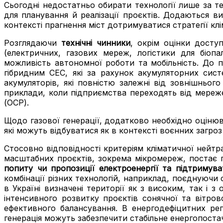
Сьогодні недостатньо обирати технології лише за т
для планування й реалізації проєктів. Додаються ви
контексті прагнення міст дотримуватися стратегії кл
Розглядаючи
технічні чинники
, окрім оцінки досту
(електричних, газових мереж, логістики для біопа
можливість автономної роботи та мобільність. До п
гібридним СЕС, які за рахунок акумуляторних сис
акумуляторів, які повністю залежні від зовнішньог
приклади, коли підприємства переходять від мереже
(ОСР).
Щодо газової генерації, додатково необхідно оціню
які можуть відбуватися як в контексті воєнних загроз
Стосовно відповідності критеріям кліматичної нейтра
масштабних проєктів, зокрема мікромереж, постає п
попиту чи пропозиції електроенергії та підтримува
комбінації різних технологій, наприклад, поєднуючи со
в Україні визначені території як з високим, так і 
інтенсивного розвитку проєктів сонячної та вітров
ефективного балансування. В енергодефіцитних рег
генерація можуть забезпечити стабільне енергопоста