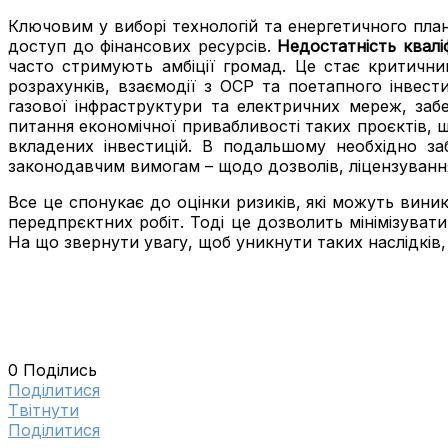
Ключовим у виборі технологій та енергетичного пла
доступ до фінансових ресурсів.
Недостатність квалі
часто стримують амбіції громад. Це стає критични
розрахунків, взаємодії з ОСР та поетапного інвест
газової інфраструктури та електричних мереж, заб
питання економічної привабливості таких проєктів, щ
вкладених інвестицій. В подальшому необхідно за
законодавчим вимогам – щодо дозволів, ліцензуванн
Все це спонукає до оцінки ризиків, які можуть виник
передпрєктних робіт. Тоді це дозволить мінімізуват
На що звернути увагу, щоб уникнути таких наслідків,
0
Поділись
Поділитися
Tвітнути
Поділитися