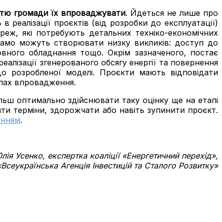
істю громади їх впроваджувати
. Йдеться не лише про
ь
в реалізації проєктів (від розробки до експлуатації)
реж, які потребують детальних техніко-економічних
к само можуть створювати низку викликів: доступ до
овного обладнання тощо. Окрім зазначеного, постає
еалізації згенерованого обсягу енергії та повернення
до розробленої моделі. Проєкти мають відповідати
апах впровадження.
більш оптимально здійснювати таку оцінку ще на етапі
ити терміни, здорожчати або навіть зупинити проєкт.
анням
.
лія Усенко, експертка коаліції «Енергетичний перехід»,
Всеукраїнська Агенція Інвестицій та Сталого Розвитку»