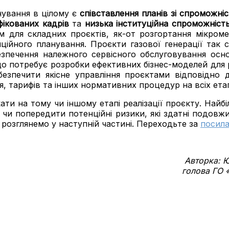
нування в цілому є
співставлення планів зі спроможн
фікованих кадрів
та
низька інституційна спроможніст
м для складних проєктів, як-от розгортання мікроме
иційного планування. Проєкти газової генерації та
езпечення належного сервісного обслуговування осн
о потребує розробки ефективних бізнес-моделей для р
безпечити якісне управління проєктами відповідно 
я, тарифів та інших нормативних процедур на всіх ет
ати на тому чи іншому етапі реалізації проєкту. Най
и чи попередити потенційні ризики, які здатні подовж
 розглянемо у наступній частині.
Переходьте за
посил
Авторка: Ю
голова ГО «