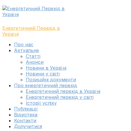
Skip
Skip
to
to
navigation
content
Енергетичний Перехід в
Україні
Toggle
Про нас
navigation
Актуальне
menu
Cтатті
Анонси
Новини в Україні
Новини у світі
Позиційні документи
Про енергетичний перехід
Енергетичний перехід в Україні
Енергетичний перехід у світі
Історії успіху
Публікації
Відеотека
Контакти
Долучитися