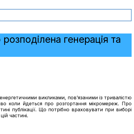
о розподілена генерація та
з енергетичними викликами, пов’язаними із тривалістю
бливо коли йдеться про розгортання мікромереж. Про
тині публікації
. Що потрібно враховувати при виборі
цій частині.