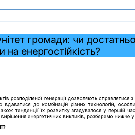
унітет громади: чи достатнь
и на енергостійкість?
єктів розподіленої генерації дозволяють справлятися 
но вдаватися до комбінацій різних технологій, осо
 також тенденції їх розвитку згадувалося
у першій час
 вирішення енергетичних викликів, розберемо нижче у 
ії?