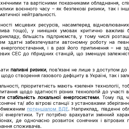
ехнічними та вартісними показниками обладнання, с
клики воєнного часу – як безпекові ризики, так і інш
іматичної нейтральності.
пності місцевих ресурсів, насамперед відновлюваних
лива тощо), у нинішніх умовах критично важливі б
рикладу, більшість підприємств, у тому числі розт
тем здатні забезпечувати автономну роботу на певн
о енергопостачання, і в разі його припинення – не з
вих СЕС до гібридних станцій, що зменшує залежніс
вати
паливні ризики
, пов’язані не лише з доступом до
 щодо створення газового дефіциту в Україні, так і зал
льності, пріоритетність мають «зелені» технології, т
итання щодо здатності різних технологій до участі 
ти стабільність локальної енергосистеми
. Тому під 
нячні та/ або вітрові станції з установками зберіганн
з обмеженим
потенціалом ВДЕ
. Наприклад, південні о
ої енергетики. Тут потрібно врахувати змінний харак
іонах, де одночасно розвиток сонячних і вітрових
чання споживачів.