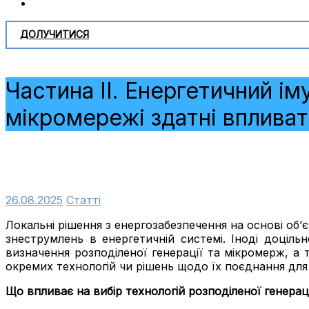
ДОЛУЧИТИСЯ
Частина ІІ. Енергетичний ім
мікромережі здатні впливат
26.08.2025
Cтатті
Локальні рішення з енергозабезпечення на основі об’
знеструмлень в енергетичній системі. Іноді доціль
визначення розподіленої генерації та мікромерж, а
окремих технологій чи рішень щодо їх поєднання для
Що впливає на вибір технологій розподіленої генерац