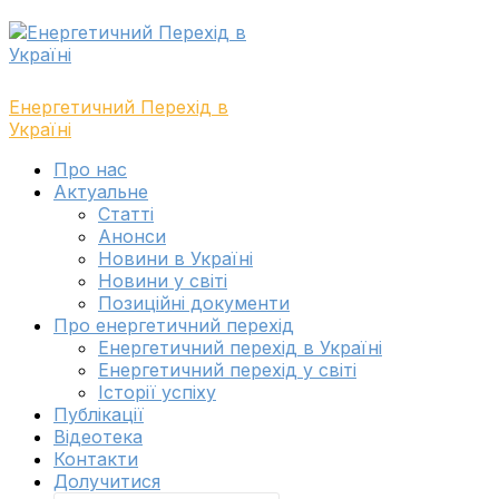
Skip
Skip
to
to
navigation
content
Енергетичний Перехід в
Україні
Toggle
Про нас
navigation
Актуальне
menu
Cтатті
Анонси
Новини в Україні
Новини у світі
Позиційні документи
Про енергетичний перехід
Енергетичний перехід в Україні
Енергетичний перехід у світі
Історії успіху
Публікації
Відеотека
Контакти
Долучитися