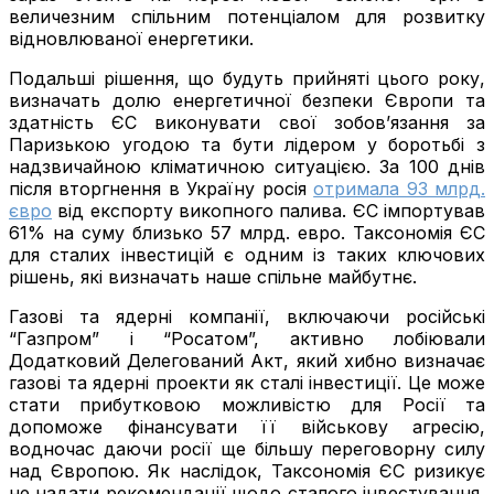
величезним спільним потенціалом для розвитку
відновлюваної енергетики.
Подальші рішення, що будуть прийняті цього року,
визначать долю енергетичної безпеки Європи та
здатність ЄС виконувати свої зобов’язання за
Паризькою угодою та бути лідером у боротьбі з
надзвичайною кліматичною ситуацією. За 100 днів
після вторгнення в Україну росія
отримала 93 млрд.
євро
від експорту викопного палива. ЄС імпортував
61% на суму близько 57 млрд. евро. Таксономія ЄС
для сталих інвестицій є одним із таких ключових
рішень, які визначать наше спільне майбутнє.
Газові та ядерні компанії, включаючи російські
“Газпром” і “Росатом”, активно лобіювали
Додатковий Делегований Акт, який хибно визначає
газові та ядерні проекти як сталі інвестиції. Це може
стати прибутковою можливістю для Росії та
допоможе фінансувати її військову агресію,
водночас даючи росії ще більшу переговорну силу
над Європою. Як наслідок, Таксономія ЄС ризикує
не надати рекомендації щодо сталого інвестування,