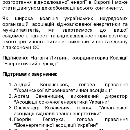
розгортання відновлюваної енергії в Європі і може
стати двигуном декарбонізації всього континенту.
Як широка коаліція українських неурядових
організацій, асоціацій відновлюваної енергетики та
муніципалітетів, ми звертаємося до вашої
свідомості, гідності та відповідальності при розгляді
цього критичного питання: виключити газ та ядерну
з таксономії ЄС.
Підписано:
Наталія Литвин, координаторка Коаліції
“Енергетичний перехід”.
Підтримали звернення:
Андрій Конеченков, голова правління
“Української вітроенергетичної асоціації”
Артем Семенишин, виконавчий директор
“Асоціації сонячної енергетики України”
Олександр Козакевич, голова “Української
асоціації відновлюваної енергетики”
Георгій Гелетуха, голова правління
“Біоенергетичної асоціації України”