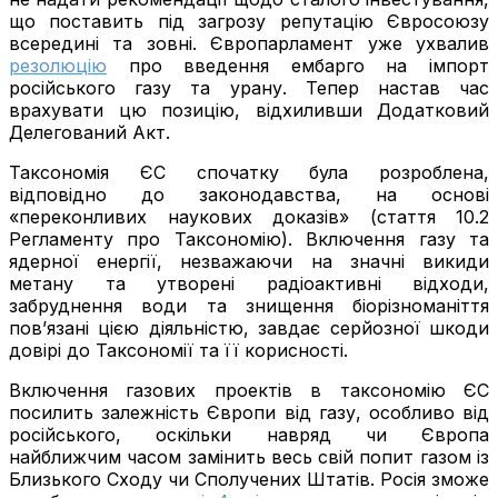
що поставить під загрозу репутацію Євросоюзу
всередині та зовні. Європарламент уже ухвалив
резолюцію
про введення ембарго на імпорт
російського газу та урану. Тепер настав час
врахувати цю позицію, відхиливши Додатковий
Делегований Акт.
Таксономія ЄС спочатку була розроблена,
відповідно до законодавства, на основі
«переконливих наукових доказів» (стаття 10.2
Регламенту про Таксономію). Включення газу та
ядерної енергії, незважаючи на значні викиди
метану та утворені радіоактивні відходи,
забруднення води та знищення біорізноманіття
пов’язані цією діяльністю, завдає серйозної шкоди
довірі до Таксономії та її корисності.
Включення газових проектів в таксономію ЄС
посилить залежність Європи від газу, особливо від
російського, оскільки навряд чи Європа
найближчим часом замінить весь свій попит газом із
Близького Сходу чи Сполучених Штатів. Росія зможе