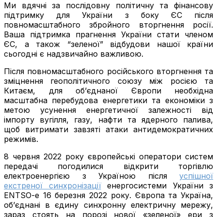
Ми вдячні за послідовну політичну та фінансову
підтримку для України з боку ЄС після
повномасштабного збройного вторгнення росії.
Ваша підтримка прагнення України стати членом
ЄС, а також “зеленої” відбудови нашої країни
сьогодні є надзвичайно важливою.
Після повномасштабного російського вторгнення та
зміцнення геополітичного союзу між росією та
Китаєм, для об’єднаної Європи необхідна
масштабна перебудова енергетики та економіки з
метою усунення енергетичної залежності від
імпорту вугілля, газу, нафти та ядерного палива,
щоб витримати завзяті атаки антидемократичних
режимів.
8 червня 2022 року європейські оператори систем
передачі погодилися відкрити торгівлю
електроенергією з Україною після
успішної
екстреної синхронізації
енергосистеми України з
ENTSO-e 16 березня 2022 року. Європа та Україна,
об’єднані в єдину синхронну електричну мережу,
зараз стоять на порозі нової «зеленої» ери з