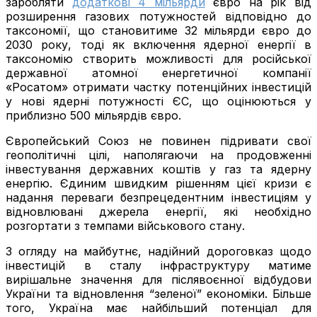
заробляти
додаткові 4 мільярди
євро на рік від
розширення газових потужностей відповідно до
таксономії, що становитиме 32 мільярди євро до
2030 року, тоді як включення ядерної енергії в
таксономію створить можливості для російської
державної атомної енергетичної компанії
«Росатом» отримати частку потенційних інвестицій
у нові ядерні потужності ЄС, що оцінюються у
приблизно 500 мільярдів євро.
Європейський Союз не повинен підривати свої
геополітичні цілі, наполягаючи на продовженні
інвестування державних коштів у газ та ядерну
енергію. Єдиним швидким рішенням цієї кризи є
надання переваги безпрецедентним інвестиціям у
відновлювані джерела енергії, які необхідно
розгортати з темпами військового стану.
З огляду на майбутнє, надійний дороговказ щодо
інвестицій в сталу інфраструктуру матиме
вирішальне значення для післявоєнної відбудови
України та відновлення “зеленої” економіки. Більше
того, Україна має найбільший потенціал для