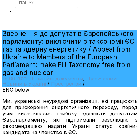
Звернення до депутатів Європейського
парламенту: виключити з таксономії ЄС
газ та ядерну енергетику / Appeal from
Ukraine to Members of the European
Parliament: make EU Taxonomy free from
gas and nuclear
18.06.2022
Позиційні документи
,
Прес-релізи
Новини в Україні
/
Прес-релізи
/
ENG below
Ми, українські неурядові організації, які працюють
для прискорення енергетичного переходу, перед
усім висловлюємо глибоку вдячність депутатам
Європарламенту, які підтримали резолюцію з
рекомендацією надати Україні статус країни-
кандидата на членство в ЄС.