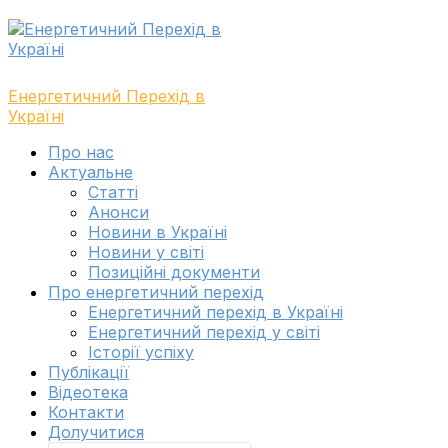
Skip
Skip
to
to
navigation
content
Енергетичний Перехід в
Україні
Toggle
Про нас
navigation
Актуальне
menu
Cтатті
Анонси
Новини в Україні
Новини у світі
Позиційні документи
Про енергетичний перехід
Енергетичний перехід в Україні
Енергетичний перехід у світі
Історії успіху
Публікації
Відеотека
Контакти
Долучитися