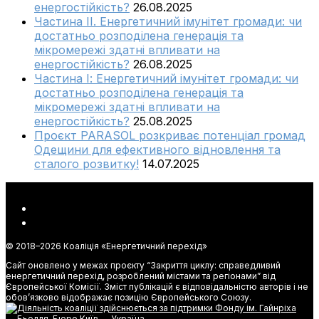
енергостійкість?
26.08.2025
Частина ІІ. Енергетичний імунітет громади: чи
достатньо розподілена генерація та
мікромережі здатні впливати на
енергостійкість?
26.08.2025
Частина І: Енергетичний імунітет громади: чи
достатньо розподілена генерація та
мікромережі здатні впливати на
енергостійкість?
25.08.2025
Проєкт PARASOL розкриває потенціал громад
Одещини для ефективного відновлення та
сталого розвитку!
14.07.2025
© 2018–
2026 Коаліція «Енергетичний перехід»
Сайт оновлено у межах проєкту “Закриття циклу: справедливий
енергетичний перехід, розроблений містами та регіонами” від
Європейської Комісії. Зміст публікацій є відповідальністю авторів і не
обов’язково відображає позицію Європейського Союзу.