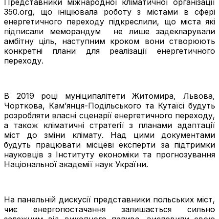
Представники міжнародної кліматичної організації
350.org, що ініціювала роботу з містами в сфері
енергетичного переходу підкреслили, що міста які
підписали меморандум не лише задекларували
амбітну ціль, наступним кроком вони створюють
конкретні плани для реалізації енергетичного
переходу.
В 2019 році муніципалітети Житомира, Львова,
Чорткова, Кам’янця-Подільського та Кутаїсі будуть
розробляти власні сценарії енергетичного переходу,
а також кліматичні стратегії з планами адаптації
міст до зміни клімату. Над цими документами
будуть працювати місцеві експерти за підтримки
науковців з Інституту економіки та прогнозування
Національної академії наук України.
На панельній дискусії представники польських міст,
чиє енергопостачання залишається сильно
залежним від викопного палива, висловили свою