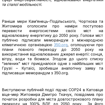
та сталої мобільності.
Раніше мери Кам’янець-Подільського, Чорткова та
Житомира оголосили про наміри поступово
перевести енергосистеми своїх міст на
відновлювану енергетику до 2050 року. Голови міст
публічно підписали меморандум з міжнародною
кліматичною організацією
350.org
, оголошуючи про
плани повного переходу до 2050 року на
використання відновлюваних джерел енергії: сонця,
вітру, води та біомаси. Згодом до цього списку
“зелених” міст приєдналося одне з найбільших міст
Грузії – Кутаїсі, зробивши аналогічну заяву та
підписавши меморандум з 350.org.
Виступаючи публічній події підчас СOP24 в Катовіце
віце-мер Житомира Дмитро Ткачук, повідомив про
початок розробки для міста довгострокового плану
переходу на 100% ВДЕ до 2050 року. За його