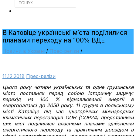
В Катовіце українські міста поділилися
планами переходу на 100% ВДЕ
Новини в Україні
/
Прес-релізи
/
11.12.2018
Прес-релізи
Цього року чотири українських та одне грузинське
місто поставили перед собою історичну задачу:
перехід на 100 % відновлюваної енергії в
енергобалансі до 2050 року. 11 грудня в польському
місті Катовіце під час цьогорічних міжнародних
кліматичних переговорів ООН (СOP24) представники
цих міст поділилися власними планами здійснення
енергетичного переходу та практичним досвідом в
сфері енергоефективності, відновлюваної енергетики