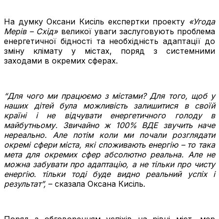
На думку Оксани Кисіль експертки проекту
«Угода
Мерів – Схід»
великої уваги заслуговують проблема
енергетичної бідності та необхідність адаптації до
зміну клімату у містах, поряд з системними
заходами в окремих сферах.
“Для чого ми працюємо з містами? Для того, щоб у
наших дітей була можливість залишитися в своїй
країні і не відчувати енергетичного голоду в
майбутньому. Звичайно ж 100% ВДЕ звучить наче
нереально. Але потім коли ми почали розглядати
окремі сфери міста, які споживають енергію – то така
мета для окремих сфер абсолютно реальна. Але не
можна забувати про адаптацію, а не тільки про чисту
енергію. тільки тоді буде видно реальний успіх і
результат”,
– сказала Оксана Кисіль.
Поряд з обговоренням успіхів на рівні міст, мер