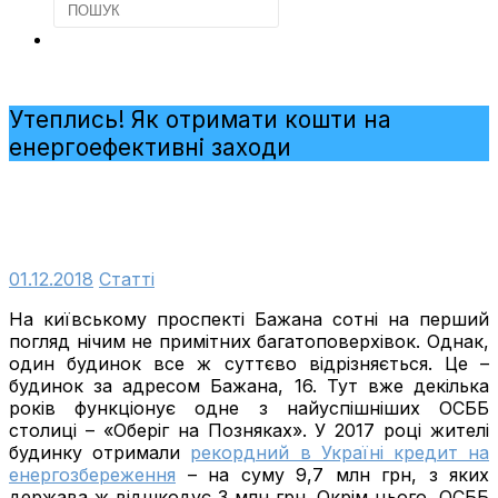
Утеплись! Як отримати кошти на
енергоефективні заходи
01.12.2018
Cтатті
На київському проспекті Бажана сотні на перший
погляд нічим не примітних багатоповерхівок. Однак,
один будинок все ж суттєво відрізняється. Це –
будинок за адресом Бажана, 16. Тут вже декілька
років функціонує одне з найуспішніших ОСББ
столиці – «Оберіг на Позняках». У 2017 році жителі
будинку отримали
рекордний в Україні кредит на
енергозбереження
– на суму 9,7 млн грн, з яких
держава ж відшкодує 3 млн грн. Окрім цього, ОСББ