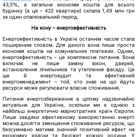
43,5%, а загальна економія коштів для всього
будинку (а це – 422 квартири) склала 1,49 млн грн
за один опалювальний період.
На кону – енергоефективність
Енергоефективність в Україні останнім часом стала
поширеним словом. Для декого вона лише проста
економія коштів на комунальних платежах. Однак,
енергоефективність – це комплексне питання. Вона
включає не лише заміну вікон, дверей,
встановлення лічильників та утеплення фасаду. Це
ще й енергоаудит та ефективний
енергоменеджмент – той, хто знає на що йдуть
ресурси може регулювати власне споживання.
Питання енергозбереження в цілому надзвичайно
актуальне для України, оскільки ми є однією з
найбільш енергетично марнотратних країн Європи.
Лише завдяки ефективному використанню енергії
можна досягти зменшення споживання ресурсів, що
безсумнівно матиме значний позитивний ефект на
економіку країни та бюджет кожної родини. У