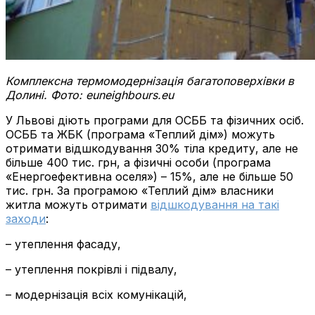
Комплексна термомодернізація багатоповерхівки в
Долині. Фото: euneighbours.eu
У Львові діють програми для ОСББ та фізичних осіб.
ОСББ та ЖБК (програма «Теплий дім») можуть
отримати відшкодування 30% тіла кредиту, але не
більше 400 тис. грн, а фізичні особи (програма
«Енергоефективна оселя») – 15%, але не більше 50
тис. грн. За програмою «Теплий дім» власники
житла можуть отримати
відшкодування на такі
заходи
:
– утеплення фасаду,
– утеплення покрівлі і підвалу,
– модернізація всіх комунікацій,