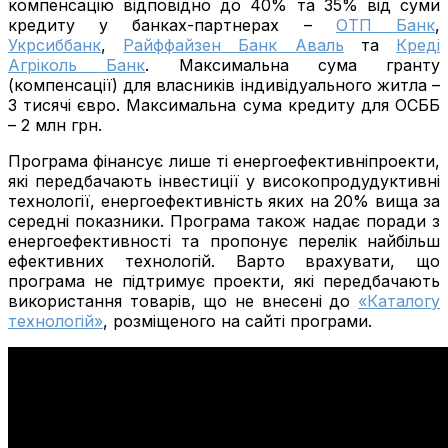
компенсацію відповідно до 40% та 35% від суми
кредиту у банках-партнерах –
ОТП Банк
,
Укрсиббанк
,
Райффайзен Банк Аваль
та
Креді
Агріколь Банк
. Максимальна сума гранту
(компенсації) для власників індивідуального житла –
3 тисячі євро. Максимальна сума кредиту для ОСББ
– 2 млн грн.
Програма фінансує лише ті енергоефективніпроекти,
які передбачають інвестиції у високопродудуктивні
технології, енергоефективність яких на 20% вища за
середні показники. Програма також надає поради з
енергоефективності та пропонує перелік найбільш
ефективних технологій. Варто врахувати, що
програма не підтримує проекти, які передбачають
використання товарів, що не внесені до
«Каталогу
технологій»
, розміщеного на сайті програми.