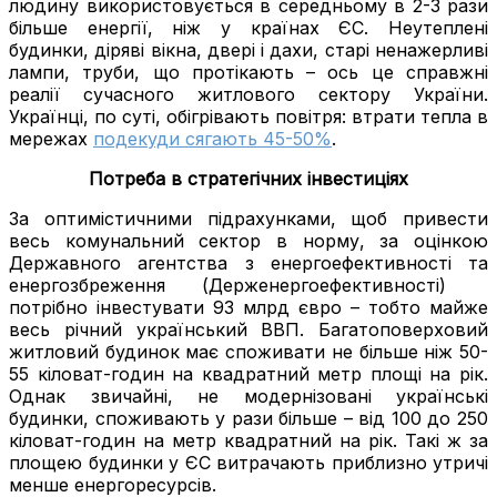
людину використовується в середньому в 2-3 рази
більше енергії, ніж у країнах ЄС. Неутеплені
будинки, діряві вікна, двері і дахи, старі ненажерливі
лампи, труби, що протікають – ось це справжні
реалії сучасного житлового сектору України.
Українці, по суті, обігрівають повітря: втрати тепла в
мережах
подекуди сягають 45-50%
.
Потреба в стратегічних інвестиціях
За оптимістичними підрахунками, щоб привести
весь комунальний сектор в норму, за оцінкою
Державного агентства з енергоефективності та
енергозбреження (Держенергоефективності)
потрібно інвестувати 93 млрд євро – тобто майже
весь річний український ВВП. Багатоповерховий
житловий будинок має споживати не більше ніж 50-
55 кіловат-годин на квадратний метр площі на рік.
Однак звичайні, не модернізовані українські
будинки, споживають у рази більше – від 100 до 250
кіловат-годин на метр квадратний на рік. Такі ж за
площею будинки у ЄС витрачають приблизно утричі
менше енергоресурсів.