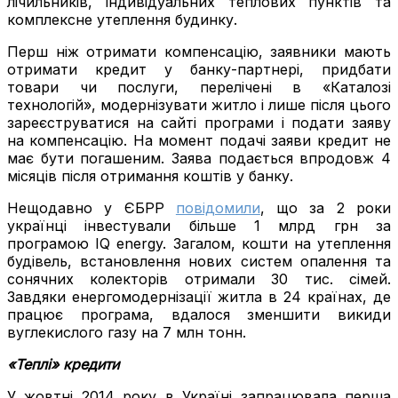
лічильників, індивідуальних теплових пунктів та
комплексне утеплення будинку.
Перш ніж отримати компенсацію, заявники мають
отримати кредит у банку-партнері, придбати
товари чи послуги, перелічені в «Каталозі
технологій», модернізувати житло і лише після цього
зареєструватися на сайті програми і подати заяву
на компенсацію. На момент подачі заяви кредит не
має бути погашеним. Заява подається впродовж 4
місяців після отримання коштів у банку.
Нещодавно у ЄБРР
повідомили
, що за 2 роки
українці інвестували більше 1 млрд грн за
програмою IQ energy. Загалом, кошти на утеплення
будівель, встановлення нових систем опалення та
сонячних колекторів отримали 30 тис. сімей.
Завдяки енергомодернізації житла в 24 країнах, де
працює програма, вдалося зменшити викиди
вуглекислого газу на 7 млн тонн.
«Теплі» кредити
У жовтні 2014 року в Україні запрацювала перша