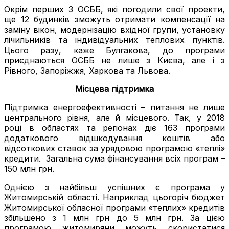
Окрім перших 3 ОСББ, які погодили свої проекти,
ще 12 будинків зможуть отримати компенсації на
заміну вікон, модернізацію вхідної групи, установку
лічильників та індивідуальних теплових пунктів.
Цього разу, каже Булгакова, до програми
приєднаються ОСББ не лише з Києва, але і з
Рівного, Запоріжжя, Харкова та Львова.
Місцева підтримка
Підтримка енергоефективності – питання не лише
центрального рівня, але й місцевого. Так, у 2018
році в областях та регіонах діє 163 програми
додаткового відшкодування коштів або
відсоткових ставок за урядовою програмою «теплі»
кредити. Загальна сума фінансування всіх програм –
150 млн грн.
Однією з найбільш успішних є програма у
Житомирській області. Наприклад цьогоріч бюджет
Житомирської обласної програми «теплих» кредитів
збільшено з 1 млн грн до 5 млн грн. За цією
програмою житомиряни можуть скористатися