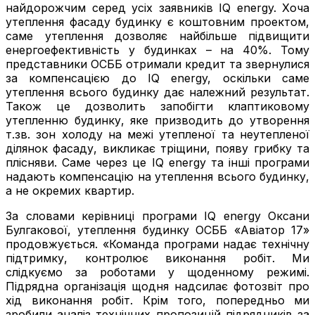
найдорожчим серед усіх заявників IQ energy. Хоча
утеплення фасаду будинку є коштовним проектом,
саме утеплення дозволяє найбільше підвищити
енергоефективність у будинках – на 40%. Тому
представники ОСББ отримали кредит та звернулися
за компенсацією до IQ energy, оскільки саме
утеплення всього будинку дає належний результат.
Також це дозволить запобігти клаптиковому
утепленню будинку, яке призводить до утворення
т.зв. зон холоду на межі утепленої та неутепленої
ділянок фасаду, викликає тріщини, появу грибку та
плісняви. Саме через це IQ energy та інші програми
надають компенсацію на утеплення всього будинку,
а не окремих квартир.
За словами керівниці програми IQ energy Оксани
Булгакової, утеплення будинку ОСББ «Авіатор 17»
продовжується. «Команда програми надає технічну
підтримку, контролює виконання робіт. Ми
слідкуємо за роботами у щоденному режимі.
Підрядна організація щодня надсилає фотозвіт про
хід виконання робіт. Крім того, попередньо ми
зробили аналіз технічних пропозицій підрядників за