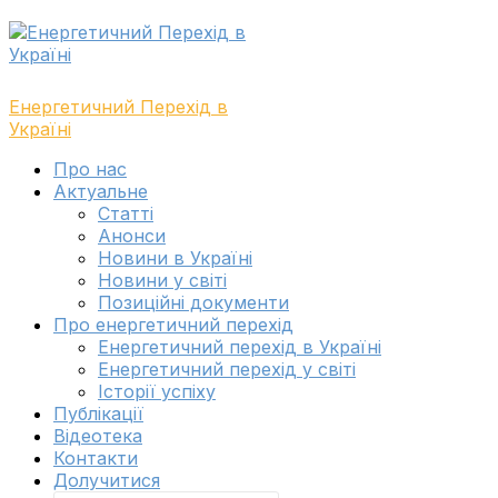
Skip
Skip
to
to
navigation
content
Енергетичний Перехід в
Україні
Toggle
Про нас
navigation
Актуальне
menu
Cтатті
Анонси
Новини в Україні
Новини у світі
Позиційні документи
Про енергетичний перехід
Енергетичний перехід в Україні
Енергетичний перехід у світі
Історії успіху
Публікації
Відеотека
Контакти
Долучитися