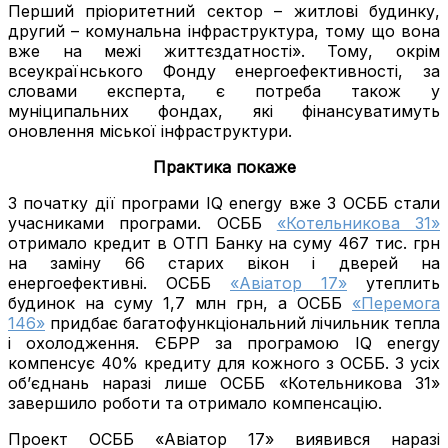
Перший пріоритетний сектор – житлові будинку,
другий – комунальна інфраструктура, тому що вона
вже на межі життєздатності». Тому, окрім
всеукраїнського Фонду енергоефективності, за
словами експерта, є потреба також у
муніципальних фондах, які фінансуватимуть
оновлення міської інфраструктури.
Практика покаже
З початку дії програми IQ energy вже 3 ОСББ стали
учасниками програми. ОСББ
«Котельникова 31»
отримало кредит в ОТП Банку на суму 467 тис. грн
на заміну 66 старих вікон і дверей на
енергоефективні. ОСББ
«Авіатор 17»
утеплить
будинок на суму 1,7 млн грн, а ОСББ
«Перемога
146»
придбає багатофункціональний лічильник тепла
і охолодження. ЄБРР за програмою IQ energy
компенсує 40% кредиту для кожного з ОСББ. З усіх
об’єднань наразі лише ОСББ «Котельникова 31»
завершило роботи та отримало компенсацію.
Проект ОСББ «Авіатор 17» виявився наразі