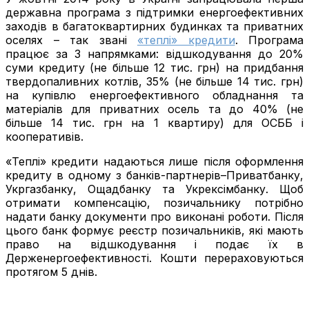
державна програма з підтримки енергоефективних
заходів в багатоквартирних будинках та приватних
оселях – так звані
«теплі» кредити
. Програма
працює за 3 напрямками: відшкодування до 20%
суми кредиту (не більше 12 тис. грн) на придбання
твердопаливних котлів, 35% (не більше 14 тис. грн)
на купівлю енергоефективного обладнання та
матеріалів для приватних осель та до 40% (не
більше 14 тис. грн на 1 квартиру) для ОСББ і
кооперативів.
«Теплі» кредити надаються лише після оформлення
кредиту в одному з банків-партнерів–Приватбанку,
Укргазбанку, Ощадбанку та Укрексімбанку. Щоб
отримати компенсацію, позичальнику потрібно
надати банку документи про виконані роботи. Після
цього банк формує реєстр позичальників, які мають
право на відшкодування і подає їх в
Держенергоефективності. Кошти перераховуються
протягом 5 днів.