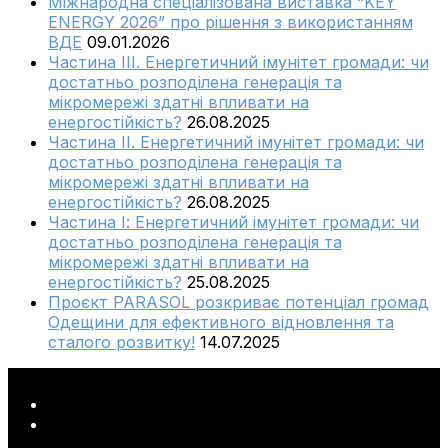
Міжнародна спеціалізована виставка “KEY
ENERGY 2026” про рішення з використанням
ВДЕ
09.01.2026
Частина ІІІ. Енергетичний імунітет громади: чи
достатньо розподілена генерація та
мікромережі здатні впливати на
енергостійкість?
26.08.2025
Частина ІІ. Енергетичний імунітет громади: чи
достатньо розподілена генерація та
мікромережі здатні впливати на
енергостійкість?
26.08.2025
Частина І: Енергетичний імунітет громади: чи
достатньо розподілена генерація та
мікромережі здатні впливати на
енергостійкість?
25.08.2025
Проєкт PARASOL розкриває потенціал громад
Одещини для ефективного відновлення та
сталого розвитку!
14.07.2025