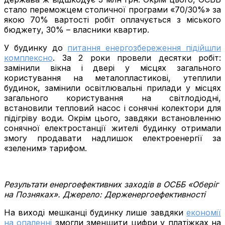
стало переможцем столичної програми «70/30%» за
якою 70% вартості робіт оплачується з міського
бюджету, 30% – власники квартир.
У будинку до
питання енергозбереження підійшли
комплексно
. За 2 роки провели десятки робіт:
замінили вікна і двері у місцях загального
користування на металопластикові, утеплили
будинок, замінили освітлювальні прилади у місцях
загального користування на світлодіодні,
встановили тепловий насос і сонячні колектори для
підігріву води. Окрім цього, завдяки встановленню
сонячної електростанції жителі будинку отримали
змогу продавати надлишок електроенергії за
«зеленим» тарифом.
Результати енергоефективних заходів в ОСББ «Оберіг
на Позняках». Джерело: Держенергоефективності
На виході мешканці будинку лише завдяки
економії
на опаленні
змогли зменшити цифри у платіжках на