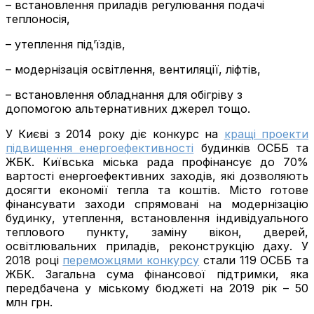
– встановлення приладів регулювання подачі
теплоносія,
– утеплення під’їздів,
– модернізація освітлення, вентиляції, ліфтів,
– встановлення обладнання для обігріву з
допомогою альтернативних джерел тощо.
У Києві з 2014 року діє конкурс на
кращі проекти
підвищення енергоефективності
будинків ОСББ та
ЖБК. Київська міська рада профінансує до 70%
вартості енергоефективних заходів, які дозволяють
досягти економії тепла та коштів. Місто готове
фінансувати заходи спрямовані на модернізацію
будинку, утеплення, встановлення індивідуального
теплового пункту, заміну вікон, дверей,
освітлювальних приладів, реконструкцію даху. У
2018 році
переможцями конкурсу
стали 119 ОСББ та
ЖБК. Загальна сума фінансової підтримки, яка
передбачена у міському бюджеті на 2019 рік – 50
млн грн.