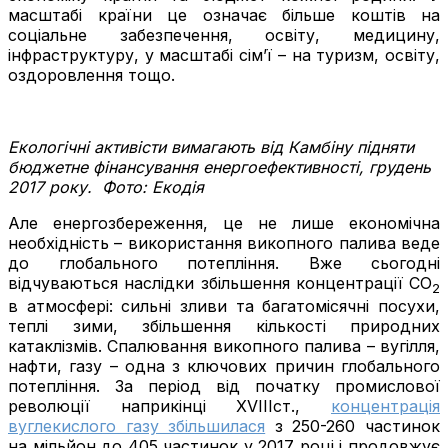
масштабі країни це означає більше коштів на
соціальне забезпечення, освіту, медицину,
інфраструктуру, у масштабі сім’ї – на туризм, освіту,
оздоровлення тощо.
Екологічні активісти вимагають від Камбіну підняти
бюджетне фінансування енергоефективності, грудень
2017 року.
Фото: Екодія
Але енергозбереження, це не лише економічна
необхідність – використання викопного палива веде
до глобального потепління. Вже сьогодні
відчуваються наслідки збільшення концентрації СО
2
в атмосфері: сильні зливи та багатомісячні посухи,
теплі зими, збільшення кількості природних
катаклізмів. Спалювання викопного палива – вугілля,
нафти, газу – одна з ключових причин глобального
потепління. За період від початку промислової
революції наприкінці XVIIIст.,
концентрація
вуглекислого газу збільшилася
з 250-260 частинок
на мільйон до 405 частинок у 2017 році і продовжує