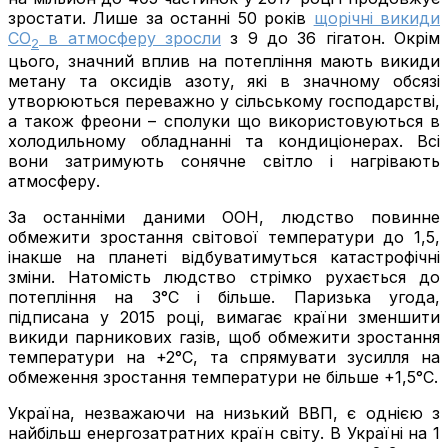
зростати. Лише за останні 50 років
щорічні викиди
СО
в атмосферу зросли
з 9 до 36 гігатон. Окрім
2
цього, значний вплив на потепління мають викиди
метану та оксидів азоту, які в значному обсязі
утворюються переважно у сільському господарстві,
а також фреони – сполуки що використовуються в
холодильному обладнанні та кондиціонерах. Всі
вони затримують сонячне світло і нагрівають
атмосферу.
За останніми даними ООН, людство повинне
обмежити зростання світової температури до 1,5,
інакше на планеті відбуватимуться катастрофічні
зміни. Натомість людство стрімко рухається до
потепління на 3°С і більше. Паризька угода,
підписана у 2015 році, вимагає країни зменшити
викиди парникових газів, щоб обмежити зростання
температури на +2°С, та спрямувати зусилля на
обмеження зростання температури не більше +1,5°С.
Україна, незважаючи на низький ВВП, є однією з
найбільш енергозатратних країн світу. В Україні на 1