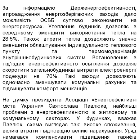
За інформацією Держенергоефективності,
впровадження енергозберігаючих заходів дало
можливість ОСББ суттєво зекономити на
енергоресурсах. Утеплення будинків дозволяє в
середньому зменшити використання тепла на
28,5%. Також втрати тепла дозволяють значно
зменшити облаштування індивідуального теплового
пункту та термомодернізація
внутрішньобудинкових систем. Встановлення в
під’їздах енергоефективного освітлення дозовляє
скоротити загальнобудинкві витрати електроенергії
подекуди на 70%. Такі заходи дозволяють
одночасно зменшувати комунальні рахунки та
підвищувати комфорт мешканців.
На думку президента Асоціації «Енергоефективні
міста України» Святослава Павлюка, найбільші
проблеми з енергоефективністю в житловому та
комунальному секторах. У будинках, вважає
Павлюк, схема виглядає так: високе споживання,
великі втрати і відповідно великі нарахування. Уряд
намагався компенсувати підвищення тарифів