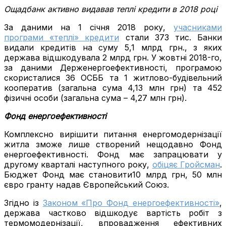
Ощадбанк активно видавав теплі кредити в 2018 році
За даними на 1 січня 2018 року,
учасниками
програми «теплі» кредити
стали 373 тис. Банки
видали кредитів на суму 5,1 млрд грн., з яких
держава відшкодувала 2 млрд грн. У жовтні 2018-го,
за даними Держенергоефективності, програмою
скористалися 36 ОСББ та 1 житлово-будівельний
кооператив (загальна сума 4,13 млн грн) та 452
фізичні особи (загальна сума – 4,27 млн грн).
Фонд енергоефективності
Комплексно вирішити питання енергомодернізації
житла зможе лише створений нещодавно Фонд
енергоефективності. Фонд має запрацювати у
другому кварталі наступного року,
обіцяє Гройсман
.
Бюджет Фонд має становити10 млрд грн, 50 млн
євро гранту надав Європейський Союз.
Згідно із
Законом «Про Фонд енергоефективності»
,
держава частково відшкодує вартість робіт з
термомодернізації, впровадження ефективних