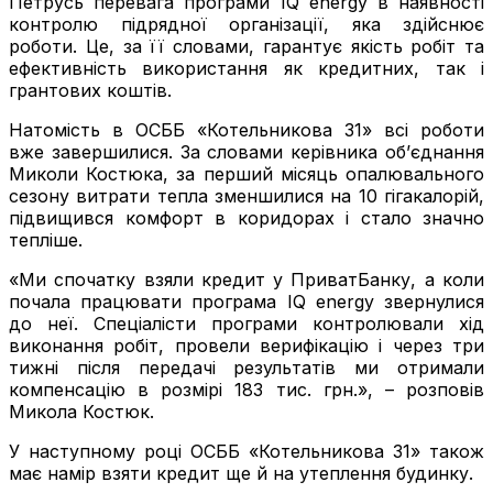
Петрусь перевага програми IQ energy в наявності
контролю підрядної організації, яка здійснює
роботи. Це, за її словами, гарантує якість робіт та
ефективність використання як кредитних, так і
грантових коштів.
Натомість в ОСББ «Котельникова 31» всі роботи
вже завершилися. За словами керівника об’єднання
Миколи Костюка, за перший місяць опалювального
сезону витрати тепла зменшилися на 10 гігакалорій,
підвищився комфорт в коридорах і стало значно
тепліше.
«Ми спочатку взяли кредит у ПриватБанку, а коли
почала працювати програма IQ energy звернулися
до неї. Спеціалісти програми контролювали хід
виконання робіт, провели верифікацію і через три
тижні після передачі результатів ми отримали
компенсацію в розмірі 183 тис. грн.», – розповів
Микола Костюк.
У наступному році ОСББ «Котельникова 31» також
має намір взяти кредит ще й на утеплення будинку.