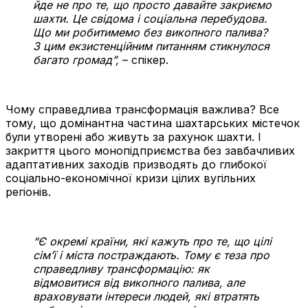
йде не про те, що просто давайте закриємо
шахти. Це свідома і соціальна перебудова.
Що ми робитимемо без викопного палива?
З цим екзистенційним питанням стикнулося
багато громад”,
– спікер.
Чому справедлива трансформація важлива? Все
тому, що домінантна частина шахтарських містечок
були утворені або живуть за рахунок шахти. І
закриття цього монопідприємства без завбачливих
адаптативних заходів призводять до глибокої
соціально-економічної кризи цілих вугільних
регіонів.
“Є окремі країни, які кажуть про те, що цілі
сім’ї і міста постраждають. Тому є теза про
справедливу трансформацію: як
відмовитися від викопного палива, але
враховувати інтереси людей, які втратять