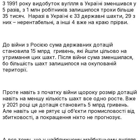
З 1991 року видобуток вугілля в Україні зменшився у
5 разів, з 1 млн робітників залишилося трохи більше
35 тисяч. Наразі в Україні є 33 державні шахти, 29 з
них – нерентабельні, а інші 4 вже на краю прірви.
До війни з Росією сума державних дотацій
становила 15 млрд гривень, які йшли цільово на
утримання цих шахт. Після війни сума зменшилася,
бо більшість шахт залишилося на окупованій
території.
Проте навіть з початку війни щороку розмір дотацій
навіть на меншу кількість шахт все одно росте. Вже
у 2021 році ця дотація становить 5 млрд гривень.
Але навіть це не рятує ці об’єкти промисловості від
збитковості, а покращення ніхто не прогнозує.
А все тому, що у найближчому майбутньому вугілля