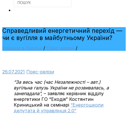
Справедливий енергетичний перехід —
чи є вугілля в майбутньому України?
Новини в Україні
/
Прес-релізи
/
26.07.2021
Прес-релізи
“За весь час (час Незалежності – авт.)
вугільна галузь України не розвивалась, а
занепадала”,
– заявляє керівник відділу
енергетики ГО “Екодія” Костянтин
Криницький на семінарі
“Енергошколи
депутата й управлінця 2.0”