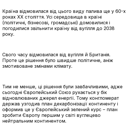
Країна відмовилася від цього виду палива ще у 60-х
роках ХХ століття. Усі середовища в країні
(політичні, бізнесові, громадські) домовилися і
погодилися звільнити країну від вугілля до 2038
року.
Свого часу відмовилася від вугілля й Британія.
Проте це рішення було швидше політичне, аніж
змотивоване змінами клімату.
Тим не менше, ці рішення були завбачливими, адже
сьогодні Європейський Союз рухається у бік
відновлюваних джерел енергії. Тому конгломерат
держав узгодив план декарбонізації континенту і
оформив це у Європейський зелений курс – план
зробити Європу першим у світі вуглецево
нейтральним континентом.