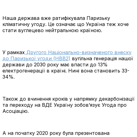
Наша держава вже ратифікувала Паризьку
кліматичну угоду. Це означає що Україна теж хоче
стати вуглецево нейтральною країною.
У рамках
Другого Національно-визначеного внеску
до Паризької угоди (НВВ2)
вугільна генерація нашої
держави до 2030 року має впасти до 13%
електрогенерації в країні. Нині вона становить 33-
34%.
Також до вчинення кроків у напрямку декарбонізації
та переходу на ВДЕ Україну зобов’язує Угода про
Асоціацію.
А на початку 2020 року була презентована