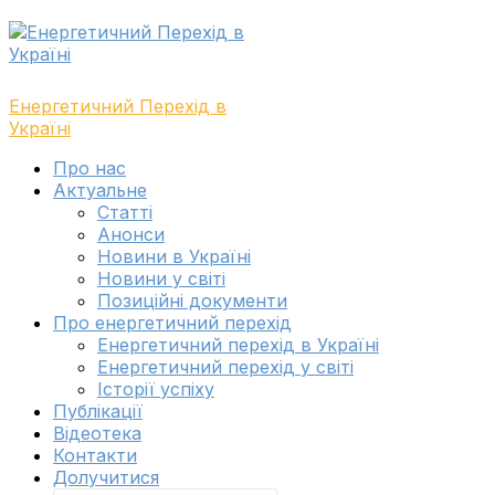
Skip
Skip
to
to
navigation
content
Енергетичний Перехід в
Україні
Toggle
Про нас
navigation
Актуальне
menu
Cтатті
Анонси
Новини в Україні
Новини у світі
Позиційні документи
Про енергетичний перехід
Енергетичний перехід в Україні
Енергетичний перехід у світі
Історії успіху
Публікації
Відеотека
Контакти
Долучитися