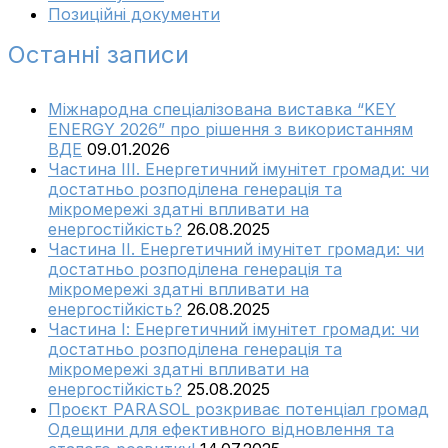
Позиційні документи
Останні записи
Міжнародна спеціалізована виставка “KEY
ENERGY 2026” про рішення з використанням
ВДЕ
09.01.2026
Частина ІІІ. Енергетичний імунітет громади: чи
достатньо розподілена генерація та
мікромережі здатні впливати на
енергостійкість?
26.08.2025
Частина ІІ. Енергетичний імунітет громади: чи
достатньо розподілена генерація та
мікромережі здатні впливати на
енергостійкість?
26.08.2025
Частина І: Енергетичний імунітет громади: чи
достатньо розподілена генерація та
мікромережі здатні впливати на
енергостійкість?
25.08.2025
Проєкт PARASOL розкриває потенціал громад
Одещини для ефективного відновлення та