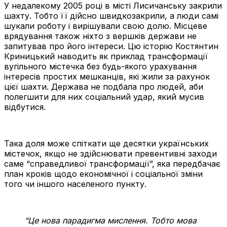
У недалекому 2005 році в місті Лисичанську закрили
шахту. Тобто її дійсно швидкозакрили, а люди самі
шукали роботу і вирішували свою долю. Місцеве
врядування також ніхто з вершків держави не
запитував про його інтереси. Цю історію Костянтин
Криницький наводить як приклад трансформації
вугільного містечка без будь-якого урахування
інтересів простих мешканців, які жили за рахунок
цієї шахти. Держава не подбала про людей, аби
полегшити для них соціальний удар, який мусив
відбутися.
Така доля може спіткати ще десятки українських
містечок, якщо не здійснювати превентивні заходи
саме “справедливої трансформації”, яка передбачає
план кроків щодо економічної і соціальної зміни
того чи іншого населеного пункту.
“Це нова парадигма мислення. Тобто мова