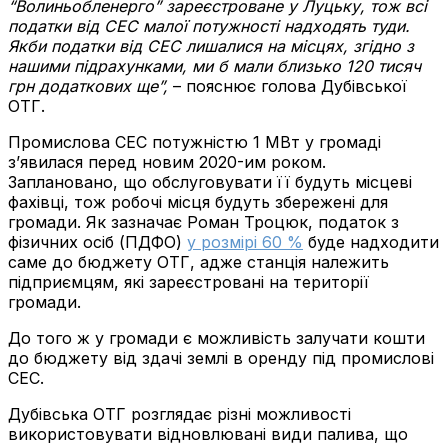
“Волиньобленерго” зареєстроване у Луцьку, тож всі
податки від СЕС малої потужності надходять туди.
Якби податки від СЕС лишалися на місцях, згідно з
нашими підрахунками, ми б мали близько 120 тисяч
грн додаткових ще”,
– пояснює голова Дубівської
ОТГ.
Промислова СЕС потужністю 1 МВт у громаді
з’явилася перед новим 2020-им роком.
Заплановано, що обслуговувати її будуть місцеві
фахівці, тож робочі місця будуть збережені для
громади. Як зазначає Роман Троцюк, податок з
фізичних
осіб (ПДФО)
у розмірі 60 %
буде надходити
саме до бюджету ОТГ, адже станція належить
підприємцям, які зареєстровані на території
громади.
До того ж у громади є можливість залучати кошти
до бюджету від здачі землі в оренду під промислові
СЕС.
Дубівська ОТГ розглядає різні можливості
використовувати відновлювані види палива, що