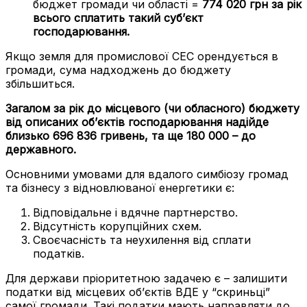
бюджет громади чи області =
774 020 грн за рік
всього сплатить такий суб’єкт
господарювання.
Якщо земля для промислової СЕС орендується в
громади, сума надходжень до бюджету
збільшиться.
Загалом за рік до місцевого (чи обласного) бюджету
від описаних об’єктів господарювання надійде
близько 696 836 гривень, та ще 180 000 – до
державного.
Основними умовами для вдалого симбіозу громад
та бізнесу з відновлюваної енергетики є:
Відповідальне і вдячне партнерство.
Відсутність корупційних схем.
Своєчасність та неухилення від сплати
податків.
Для держави пріоритетною задачею є – залишити
податки від місцевих об’єктів ВДЕ у “скриньці”
самої громади. Такі податки мають направляти до