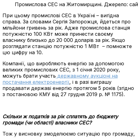
Промислова СЕС на Житомирщині. Джерело: сай
При цьому промислові СЕС в Україні – вигідна
справа. За словами Сергія Запорожця, йдеться про
мільйони гривень за рік. Адже промислова станція
потужністю 100 КВт може принести своєму
власнику близько до 20 000 доларів за рік. Якщо
розглядати станцію потужністю 1 МВт – помножте
цю цифру на 10.
Компанії, що виробляють енергію за допомогою
великих промислових СЕС, з 1 січня 2020 року,
можуть брати участь
державному аукціоні на
постачання електроенергії
, і в разі виграшу
продавати державі енергію протягом 5 років (згідно
з постановою КМУ від 27 грудня 2019 р. № 1175).
Скільки ж податків за рік сплатять до бюджету
громади (чи області) власники СЕС?
Тож у висновку змоделюємо ситуацію про громаду,