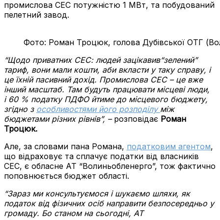
промислова СЕС потужністю 1 МВт, та побудований
пелетний завод.
Фото: Роман Троцюк, голова Дубівської ОТГ (Во
“Щодо приватних СЕС: людей зацікавив“зелений”
тариф, вони мали кошти, аби вкласти у таку справу, і
це їхній пасивний дохід. Промислова СЕС – це вже
інший масштаб. Там будуть працювати місцеві люди,
і 60 % податку ПДФО йтиме до місцевого бюджету,
згідно з
особливостями його розподілу
між
бюджетами різних рівнів”,
–
розповідає
Роман
Троцюк.
Але, за словами пана Романа,
податковим агентом
,
що відраховує та сплачує податки від власників
СЕС, є обласне АТ “Волиньобленерго”, тож фактично
поповнюється бюджет області.
“Зараз ми консультуємося і шукаємо шляхи, як
податок від фізичних осіб направити безпосередньо у
громаду. Бо станом на сьогодні, АТ