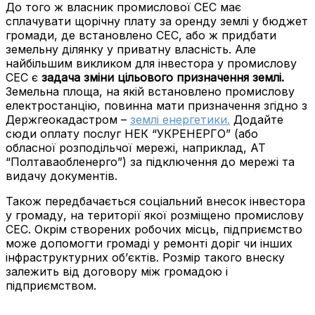
До того ж власник промислової СЕС має
сплачувати щорічну плату за оренду землі у бюджет
громади, де встановлено СЕС, або ж придбати
земельну ділянку у приватну власність. Але
найбільшим викликом для інвестора у промислову
СЕС є
задача зміни цільового призначення землі.
Земельна площа, на якій встановлено промислову
електростанцію, повинна мати призначення згідно з
Держгеокадастром –
землі енергетики.
Додайте
сюди оплату послуг НЕК “УКРЕНЕРГО” (або
обласної розподільчої мережі, наприклад, АТ
“Полтаваобленерго”) за підключення до мережі та
видачу документів.
Також передбачається соціальний внесок інвестора
у громаду, на території якої розміщено промислову
СЕС. Окрім створених робочих місць, підприємство
може допомогти громаді у ремонті доріг чи інших
інфраструктурних об’єктів. Розмір такого внеску
залежить від договору між громадою і
підприємством.