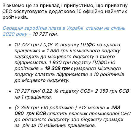
Візьмемо це за приклад і припустимо, що приватну
СЕС обслуговують додатково 10 офіційно найнятих
робітників.
Середня заробітна плата в Україні станом на січень
2020 року –
10 727 грн.
10 727 грн / 0,18 % податку ПДФО на одного
працівника = 1 930 грн щомісячного податку
надходить до місцевого бюджету з такого
підприємства.
1 930 грн податку ПДФО*10
робітників =
19 308 грн
сумарного місячного
податку сплатить підприємство з 10 робітників
до місцевого бюджету.
10 727 грн/ 0,22 % податку ЄСВ= 2 359 грн ЄСВ
на 1 працівника.
(2 359 грн *10 робітників ) *12 місяців =
283
080
грн ЄСВ
сплатить власник промислової СЕС
до обласного бюджету або бюджету громади
за рік за 10 найманих працівників.