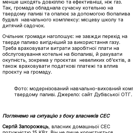
менше шкодять довкіллю та ефективніші, ніж газ.
Так, громада обладнала сучасну котельню на
твердому паливі та опалює за допомогою біопалива
будівлі навчального комплексу: місцеву школу та
дитячий садочок.
Очільник громади наголошує: не завжди перехід на
тверде паливо вигідніший за використання газу.
Треба враховувати витрати заробітної плати на
обслуговування котельні на біопаливі, й рахувати
окупність, зокрема у проєктах невеликих об’єктів, а
також враховувати податкові платежі та вплив
проєкту на громаду.
Фото: модернізований навчально-виховний комп
твердому паливі. Джерело: сайт Дубівської ОТГ.
Поглянемо на ситуацію з боку власників СЕС
Сергій Запорожець
, власник домашньої СЕС
потужністю 15 КВт. Він не лише користується