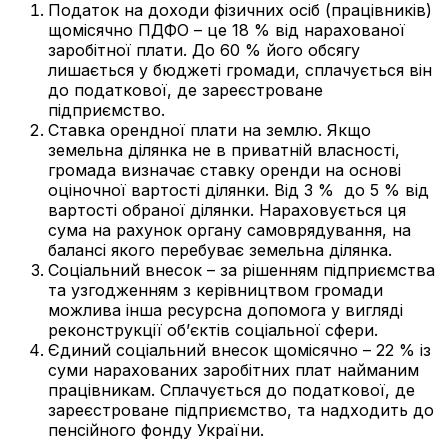
Податок на доходи фізичних осіб (працівників)
щомісячно ПДФО – це 18 % від нарахованої
заробітної плати. До 60 % його обсягу
лишається у бюджеті громади, сплачується він
до податкової, де зареєстроване
підприємство.
Ставка орендної плати на землю. Якщо
земельна ділянка не в приватній власності,
громада визначає ставку оренди на основі
оціночної вартості ділянки. Від 3 % до 5 % від
вартості обраної ділянки. Нараховується ця
сума на рахунок органу самоврядування, на
балансі якого перебуває земельна ділянка.
Соціальний внесок – за рішенням підприємства
та узгодженням з керівництвом громади
можлива інша ресурсна допомога у вигляді
реконструкції об’єктів соціальної сфери.
Єдиний соціальний внесок щомісячно – 22 % із
суми нарахованих заробітних плат найманим
працівникам. Сплачується до податкової, де
зареєстроване підприємство, та надходить до
пенсійного фонду України.