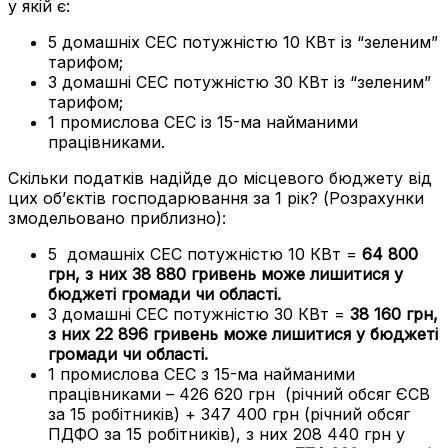
у якій є:
5 домашніх СЕС потужністю 10 КВт із “зеленим”
тарифом;
3 домашні СЕС потужністю 30 КВт із “зеленим”
тарифом;
1 промислова СЕС із 15-ма найманими
працівниками.
Скільки податків надійде до місцевого бюджету від
цих об’єктів господарювання за 1 рік? (Розрахунки
змодельовано приблизно):
5 домашніх СЕС потужністю 10 КВт =
64 800
грн, з них 38 880 гривень може лишитися у
бюджеті громади чи області.
3 домашні СЕС потужністю 30 КВт =
38 160 грн,
з них 22 896 гривень може лишитися у бюджеті
громади чи області.
1 промислова СЕС з 15-ма найманими
працівниками – 426 620 грн (річний обсяг ЄСВ
за 15 робітників) + 347 400 грн (річний обсяг
ПДФО за 15 робітників), з них 208 440 грн у