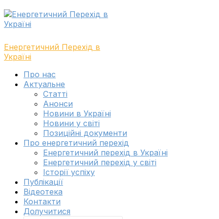
Skip
Skip
to
to
navigation
content
Енергетичний Перехід в
Україні
Toggle
Про нас
navigation
Актуальне
menu
Cтатті
Анонси
Новини в Україні
Новини у світі
Позиційні документи
Про енергетичний перехід
Енергетичний перехід в Україні
Енергетичний перехід у світі
Історії успіху
Публікації
Відеотека
Контакти
Долучитися