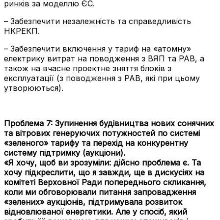
ринків за моделлю ЄС.
– Забезпечити незалежність та справедливість
НКРЕКП.
– Забезпечити включення у тариф на «атомну»
електрику витрат на поводження з ВЯП та РАВ, а
також на вчасне проектне зняття блоків з
експлуатації (з поводження з РАВ, які при цьому
утворюються).
Проблема 7:
Зупинення будівництва нових сонячних
та вітрових генеруючих потужностей по системі
«зеленого» тарифу та перехід на конкурентну
систему підтримку (аукціони).
«Я хочу, щоб ви зрозуміли: дійсно проблема є. Та
хочу підкреслити, що я завжди, ще в дискусіях на
комітеті Верховної Ради попереднього скликання,
коли ми обговорювали питання запровадження
«зелених» аукціонів, підтримувала розвиток
відновлюваної енергетики. Але у спосіб, який