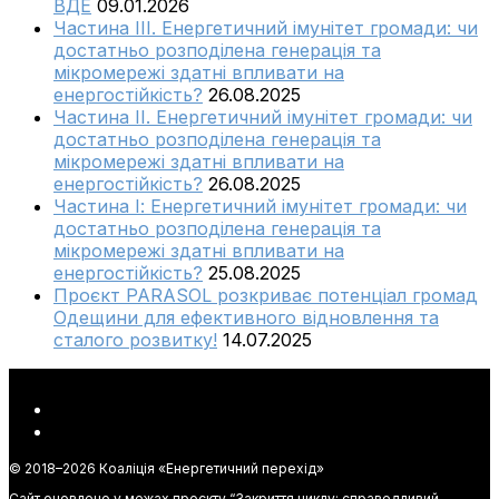
ВДЕ
09.01.2026
Частина ІІІ. Енергетичний імунітет громади: чи
достатньо розподілена генерація та
мікромережі здатні впливати на
енергостійкість?
26.08.2025
Частина ІІ. Енергетичний імунітет громади: чи
достатньо розподілена генерація та
мікромережі здатні впливати на
енергостійкість?
26.08.2025
Частина І: Енергетичний імунітет громади: чи
достатньо розподілена генерація та
мікромережі здатні впливати на
енергостійкість?
25.08.2025
Проєкт PARASOL розкриває потенціал громад
Одещини для ефективного відновлення та
сталого розвитку!
14.07.2025
© 2018–
2026 Коаліція «Енергетичний перехід»
Сайт оновлено у межах проєкту “Закриття циклу: справедливий