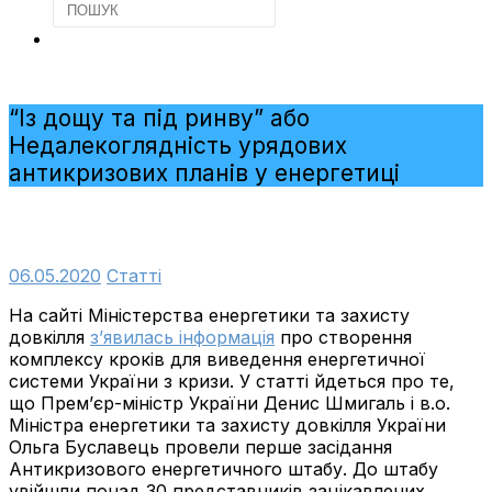
“Із дощу та під ринву” або
Недалекоглядність урядових
антикризових планів у енергетиці
06.05.2020
Cтатті
На сайті Міністерства енергетики та захисту
довкілля
з’явилась інформація
про створення
комплексу кроків для виведення енергетичної
системи України з кризи
. У статті йдеться про те,
що Прем’єр-міністр України Денис Шмигаль і в.о.
Міністра енергетики та захисту довкілля України
Ольга Буславець провели перше засідання
Антикризового енергетичного штабу. До штабу
увійшли понад 30 представників зацікавлених