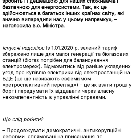
зробить її дешевшою для наших споживачів і
безпечною для енергосистеми. Так, як це
здійснюється в багатьох інших країнах світу, які
значно випередили нас у цьому напрямку», –
наголосила в.о. Міністра.
Існуючі недоліки:
Із 1.01.2020 р. зелений тариф
збережено лише для малої генерації та біогазових
станцій (біогаз потрібен для балансування
електромереж). Відмовитись від раніше укладених
угод про купівлю електрики від електростанцій на
ВДЕ (це ще називають евфемізмом
«ретроспективний перегляд») – це як взяти гроші у
борг і передумати їх віддавати через власну
некомпетентність в управлінні справами.
Що слід робити?
– Продовжувати демократичні, антикорупційні
реформи, спрямовані на приєднання до