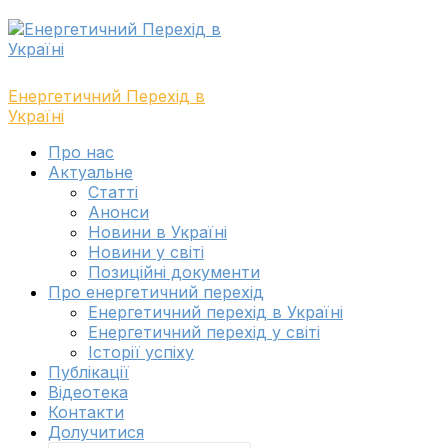
Skip
Skip
to
to
navigation
content
Енергетичний Перехід в
Україні
Toggle
Про нас
navigation
Актуальне
menu
Cтатті
Анонси
Новини в Україні
Новини у світі
Позиційні документи
Про енергетичний перехід
Енергетичний перехід в Україні
Енергетичний перехід у світі
Історії успіху
Публікації
Відеотека
Контакти
Долучитися