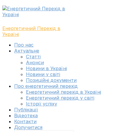
Skip
Skip
to
to
navigation
content
Енергетичний Перехід в
Україні
Toggle
Про нас
navigation
Актуальне
menu
Cтатті
Анонси
Новини в Україні
Новини у світі
Позиційні документи
Про енергетичний перехід
Енергетичний перехід в Україні
Енергетичний перехід у світі
Історії успіху
Публікації
Відеотека
Контакти
Долучитися