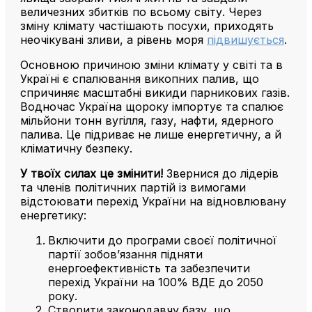
величезних збитків по всьому світу. Через
зміну клімату частішають посухи, приходять
неочікувані зливи, а рівень моря
підвишується
.
Основною причиною зміни клімату у світі та в
Україні є спалювання викопних палив, що
спричиняє масштабні викиди парникових газів.
Водночас Україна щороку імпортує та спалює
мільйони тонн вугілля, газу, нафти, ядерного
палива. Це підриває не лише енергетичну, а й
кліматичну безпеку.
У твоїх силах це змінити!
Звернися до лідерів
та членів політичних партій із вимогами
відстоювати перехід України на відновлювану
енергетику:
Включити до програми своєї політичної
партії зобов’язання підняти
енергоефективність та забезпечити
перехід України на 100% ВДЕ до 2050
року.
Створити законодавчу базу, що